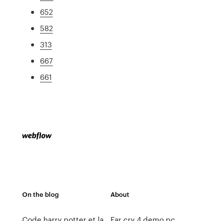
652
582
313
667
661
On the blog
About
Code harry potter et la
Far cry 4 demo pc