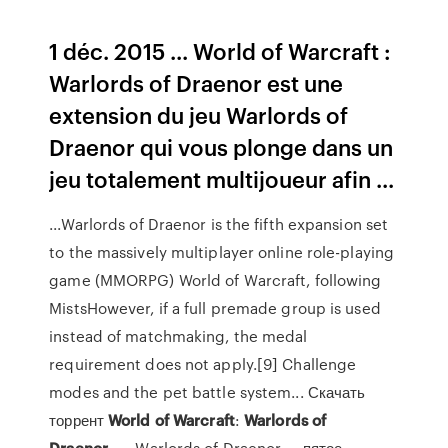
1 déc. 2015 ... World of Warcraft :
Warlords of Draenor est une
extension du jeu Warlords of
Draenor qui vous plonge dans un
jeu totalement multijoueur afin ...
...Warlords of Draenor is the fifth expansion set
to the massively multiplayer online role-playing
game (MMORPG) World of Warcraft, following
MistsHowever, if a full premade group is used
instead of matchmaking, the medal
requirement does not apply.[9] Challenge
modes and the pet battle system... Скачать
торрент
World
of
Warcraft
:
Warlords
of
Draenor
… ...Warlords of Draenor — пятое