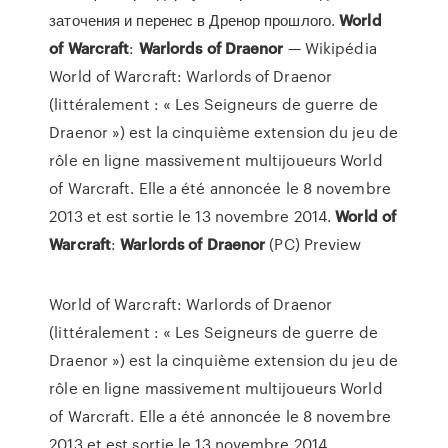
заточения и перенес в Дренор прошлого.
World
of
Warcraft
:
Warlords
of
Draenor
— Wikipédia
World of Warcraft: Warlords of Draenor
(littéralement : « Les Seigneurs de guerre de
Draenor ») est la cinquième extension du jeu de
rôle en ligne massivement multijoueurs World
of Warcraft. Elle a été annoncée le 8 novembre
2013 et est sortie le 13 novembre 2014.
World
of
Warcraft
:
Warlords
of
Draenor
(PC) Preview
World of Warcraft: Warlords of Draenor
(littéralement : « Les Seigneurs de guerre de
Draenor ») est la cinquième extension du jeu de
rôle en ligne massivement multijoueurs World
of Warcraft. Elle a été annoncée le 8 novembre
2013 et est sortie le 13 novembre 2014.