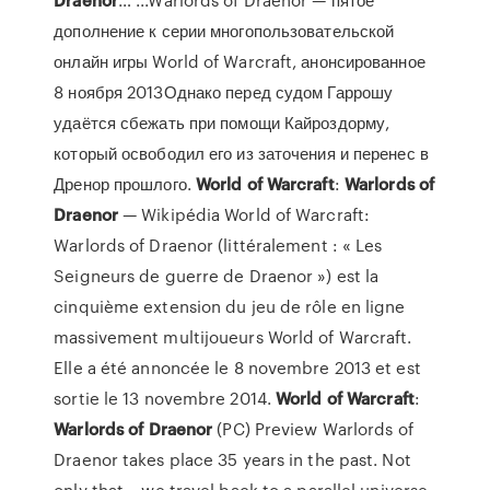
дополнение к серии многопользовательской
онлайн игры World of Warcraft, анонсированное
8 ноября 2013Однако перед судом Гаррошу
удаётся сбежать при помощи Кайроздорму,
который освободил его из заточения и перенес в
Дренор прошлого.
World
of
Warcraft
:
Warlords
of
Draenor
— Wikipédia World of Warcraft:
Warlords of Draenor (littéralement : « Les
Seigneurs de guerre de Draenor ») est la
cinquième extension du jeu de rôle en ligne
massivement multijoueurs World of Warcraft.
Elle a été annoncée le 8 novembre 2013 et est
sortie le 13 novembre 2014.
World
of
Warcraft
:
Warlords
of
Draenor
(PC) Preview Warlords of
Draenor takes place 35 years in the past. Not
only that – we travel back to a parallel universe