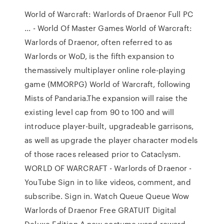
World of Warcraft: Warlords of Draenor Full PC
... - World Of Master Games World of Warcraft:
Warlords of Draenor, often referred to as
Warlords or WoD, is the fifth expansion to
themassively multiplayer online role-playing
game (MMORPG) World of Warcraft, following
Mists of Pandaria.The expansion will raise the
existing level cap from 90 to 100 and will
introduce player-built, upgradeable garrisons,
as well as upgrade the player character models
of those races released prior to Cataclysm.
WORLD OF WARCRAFT - Warlords of Draenor -
YouTube Sign in to like videos, comment, and
subscribe. Sign in. Watch Queue Queue Wow
Warlords of Draenor Free GRATUIT Digital
Deluxe Edition A new costume wand reward