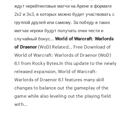
ждут нерейтинговые матчи на Арене в формате
2x2 и 3x3, в которых можно будет участвовать с
группой друзей или самому. За победу в таких
матчах игроки будут получать очки чести и
случайный бонус...
World
of
Warcraft
:
Warlords
of
Draenor
(WoD) Related… Free Download of
World of Warcraft: Warlords of Draenor (WoD)
6.1 from Rocky Bytes.In this update to the newly
released expansion, World of Warcraft:
Warlords of Draenor 6.1 features many skill
changes to balance out the gameplay of the
game while also leveling out the playing field
with...