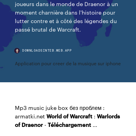
joueurs dans le monde de Draenor à un
moment charnière dans l'histoire pour
lutter contre et à côté des légendes du
passé brutal de Warcraft.
DOWNLOADSINTEB.WEB.APP
Application pour creer de la musique sur iphone
Mp3 music juke box без проблем :
armatki.net
World
of Warcraft
:
Warlords
of Draenor
-
Téléchargement
...