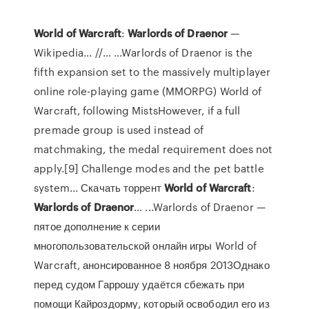
World
of
Warcraft
:
Warlords
of
Draenor
—
Wikipedia... //… ...Warlords of Draenor is the
fifth expansion set to the massively multiplayer
online role-playing game (MMORPG) World of
Warcraft, following MistsHowever, if a full
premade group is used instead of
matchmaking, the medal requirement does not
apply.[9] Challenge modes and the pet battle
system... Скачать торрент
World
of
Warcraft
:
Warlords
of
Draenor
… ...Warlords of Draenor —
пятое дополнение к серии
многопользовательской онлайн игры World of
Warcraft, анонсированное 8 ноября 2013Однако
перед судом Гаррошу удаётся сбежать при
помощи Кайроздорму, который освободил его из