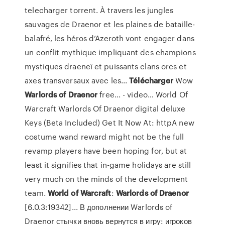
telecharger torrent. À travers les jungles
sauvages de Draenor et les plaines de bataille-
balafré, les héros d’Azeroth vont engager dans
un conflit mythique impliquant des champions
mystiques draeneï et puissants clans orcs et
axes transversaux avec les...
Télécharger
Wow
Warlords
of
Draenor
free... - video… World Of
Warcraft Warlords Of Draenor digital deluxe
Keys (Beta Included) Get It Now At: httpA new
costume wand reward might not be the full
revamp players have been hoping for, but at
least it signifies that in-game holidays are still
very much on the minds of the development
team.
World
of
Warcraft
:
Warlords
of
Draenor
[6.0.3:19342]... В дополнении Warlords of
Draenor стычки вновь вернутся в игру: игроков