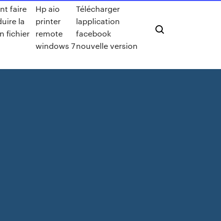
t faire
Hp aio
Télécharger
uire la
printer
lapplication
n fichier
remote
facebook
windows 7
nouvelle version